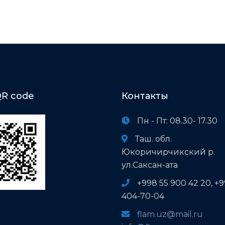
R code
Контакты
Пн - Пт: 08.30- 17.30
Таш. обл.
Юкоричирчикский р.
ул.Саксан-ата
+998 55 900 42 20, +
404-70-04
flam.uz@mail.ru